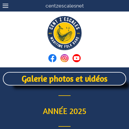
centzescalesnet
Galerie photos et vidéos
ANNÉE 2025